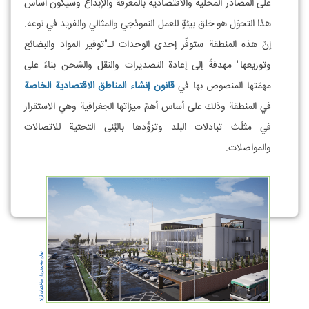
علی المصادر المحلية والاقتصادية بالمعرفة والإبداع وسيكون أساس
هذا التحوّل هو خلق بيئةٍ للعمل النموذجي والمثالي والفريد في نوعه.
إنّ هذه المنطقة ستوفّر إحدی الوحدات لـ"توفير المواد والبضائع
وتوزيعها" مهدفةً إلی إعادة التصديرات والنقل والشحن بناءً علی
مهمّتها المنصوص بها في
قانون إنشاء المناطق الاقتصادية الخاصة
في المنطقة وذلك علی أساس أهمّ ميزاتها الجغرافية وهي الاستقرار
في مثلّث تبادلات البلد وتزوُّدها بالبُنی التحتية للاتصالات
والمواصلات.