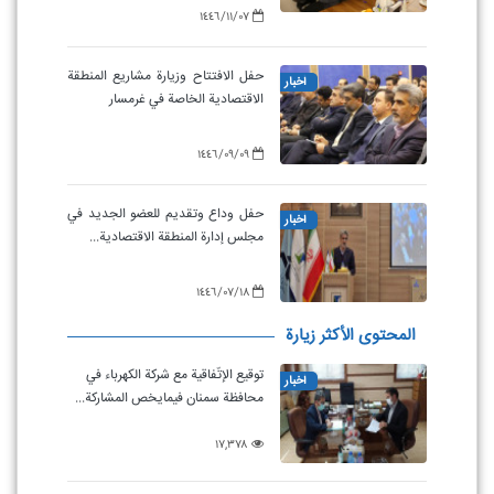
١٤٤٦/١١/٠٧
حفل الافتتاح وزيارة مشاريع المنطقة
أخبار
الاقتصادية الخاصة في غرمسار
١٤٤٦/٠٩/٠٩
حفل وداع وتقديم للعضو الجديد في
أخبار
مجلس إدارة المنطقة الاقتصادية...
١٤٤٦/٠٧/١٨
المحتوى الأكثر زيارة
توقيع الإتّفاقية مع شركة الكهرباء في
أخبار
محافظة سمنان فيمايخص المشاركة...
۱۷,۳۷۸